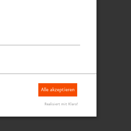
genehme und vor allem
eative Zusammenarbeit mit
SUELL haben wir mit
ringem Ressourcen­aufwand
ne fantastische Ausstellung
r unsere jungen
sucher:innen erschaffen.“
istoph Nägele
jektkoordinator
Alle akzeptieren
den-Museum Stuttgart
Realisiert mit Klaro!