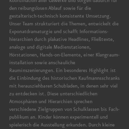
Koordination aller Gewerke und sorgen dadurch für
den reibungs­losen Ablauf sowie für die
gestalterisch-technisch konsistente Umsetzung.
Unser Team strukturiert die Themen, entwickelt die
Exponat­dramaturgie und schafft Informations­
hierarchien durch plakative Head­lines, Fließ­texte,
analoge und digitale Medien­stationen,
Hörstationen, Hands-on-Elemente, einer Klangraum­
installation sowie anschauliche
Rauminszenierungen. Ein besonderes Highlight ist
die Einbindung des historischen Kaufmanns­schranks
mit herausziehbaren Schubladen, in denen sehr viel
zu entdecken ist. Diese unterschiedlichen
Atmosphären und Hierarchien sprechen
verschiedene Ziel­gruppen von Schul­klassen bis Fach­
publikum an. Kinder können experimentell und
spielerisch die Ausstellung erkunden. Durch kleine