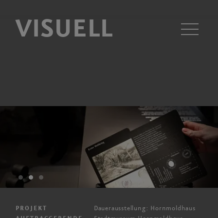
VISUELL
Men
Dauerausstellung: Hornmoldhaus
PROJEKT