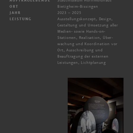
Stadtmuseum Hornmoldhaus
AUFTRAGGEBENDE
Bietigheim-Bissingen
ORT
2023 – 2025
JAHR
Ausstellungs­konzept, Design,
LEISTUNG
Gestaltung und Umsetzung aller
Medien- sowie Hands-on-
Stationen, Realisation, Über­
wachung und Koordination vor
Ort, Aus­schreibung und
Beauftragung der externen
Leistungen, Licht­planung