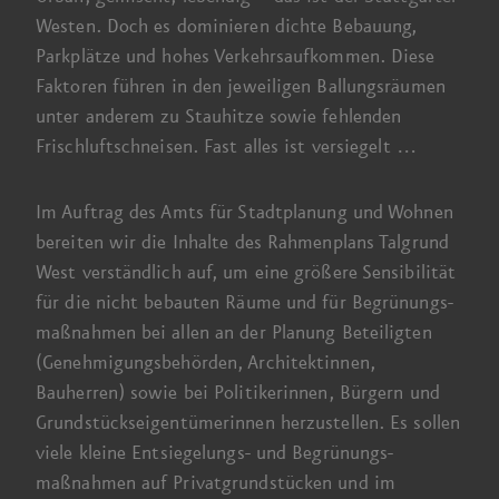
Westen. Doch es dominieren dichte Bebauung,
Parkplätze und hohes Verkehrs­aufkommen. Diese
Faktoren führen in den jeweiligen Ballungs­räumen
unter anderem zu Stauhitze sowie fehlenden
Frischluft­schneisen. Fast alles ist
versiegelt …
Im Auftrag des Amts für Stadt­planung und Wohnen
bereiten wir die Inhalte des Rahmen­plans Talgrund
West verständlich auf, um eine größere Sensibilität
für die nicht bebauten Räume und für Begrünungs­
maßnahmen bei allen an der Planung Beteiligten
(Genehmigungs­behörden, Architektinnen,
Bauherren) sowie bei Politikerinnen, Bürgern und
Grundstücks­eigentümerinnen herzustellen.
Es sollen
viele kleine Entsiegelungs- und Begrünungs­
maßnahmen auf Privat­grund­stücken und im