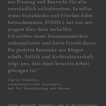
aus Planung und Baurecht für alle
verständlich aufzubereiten.
Es sollte
etwas Einladendes und Frisches dabei
herauskommen, VISUELL hat uns mit
jungem Elan dazu verholfen.
Ich erlebte
unser Zusammen­wirken
unkompliziert und hatte Freude daran.
Die positive
Resonanz aus Bürger­
schaft, Politik und Architekten­schaft
zeigt uns, dass diese kreative Arbeit
gelungen ist.
“
Ingrid Schwörer,
Landeshauptstadt Stuttgart,
Amt für Stadtplanung und Wohnen
Urban, gemischt,
lebendig –
das ist der Stuttgarter