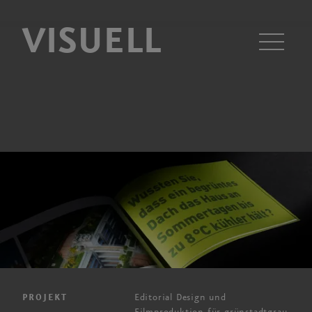
VISUELL
Men
Editorial Design und
PROJEKT