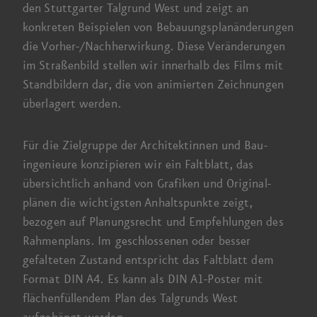
den Stuttgarter Talgrund West und zeigt an
konkreten Beispielen von Bebauungs­plan­änderungen
die Vorher-/Nachher­wirkung. Diese Veränderungen
im Straßen­bild stellen wir innerhalb des Films mit
Stand­bildern dar, die von animierten Zeichnungen
überlagert werden.
Für die Ziel­gruppe der Architektinnen und Bau­
ingenieure konzipieren wir ein Faltblatt, das
übersichtlich anhand von Grafiken und Original­
plänen die wichtigsten Anhalts­punkte zeigt,
bezogen auf Planungs­recht und Empfehlungen des
Rahmen­plans.
Im geschlossenen
oder besser
gefalteten Zustand entspricht das Faltblatt dem
Format DIN A4
. Es kann als
DIN A1-Poster
mit
flächen­füllendem Plan des Talgrunds West