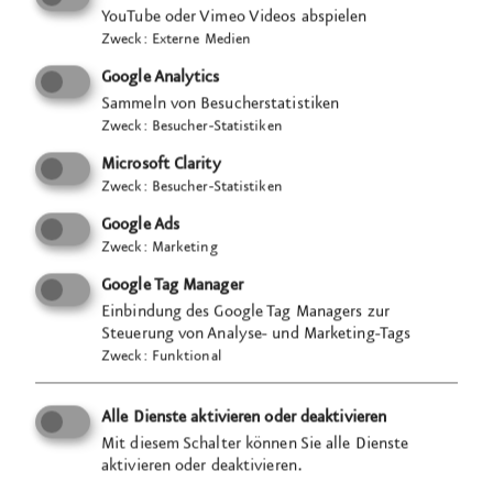
Uns ist klar, wir müssen eine Gestaltung finden, die
YouTube oder Vimeo Videos abspielen
verschiedene Ziel­gruppen anspricht, die
Zweck
:
Externe Medien
Nachhaltigkeit –
den grünen
Gedanken –
Google Analytics
widerspiegelt, die passend auf unter­schiedliche
Sammeln von Besucherstatistiken
Medien zugeschnitten ist sowie die Corporate
Zweck
:
Besucher-Statistiken
Identity der Stadt Stuttgart berücksichtigt.
Microsoft Clarity
Im Team
erarbeiten und entwickeln wir den Projekt­
Zweck
:
Besucher-Statistiken
namen: grünstadtgrau. Die von uns gewählte
Google Ads
Farbwelt besteht aus lebendigen Grüntönen im
Zweck
:
Marketing
Vergleich zu tristen, beton­artigen Grautönen, um
Google Tag Manager
so den gewünschten Wandel zu verdeutlichen.
Einbindung des Google Tag Managers zur
Guideline­konform nutzen wir die
Schriftart DIN
von
Steuerung von Analyse- und Marketing-Tags
Zweck
:
Funktional
Albert-
Jan Pool
und unter­streichen den offiziellen
Charakter der Stadt Stuttgart.
Alle Dienste aktivieren oder deaktivieren
Mit diesem Schalter können Sie alle Dienste
Einen 55-seitigen Rahmenplan in einer
aktivieren oder deaktivieren.
verständlichen, informativen und kurz­weiligen