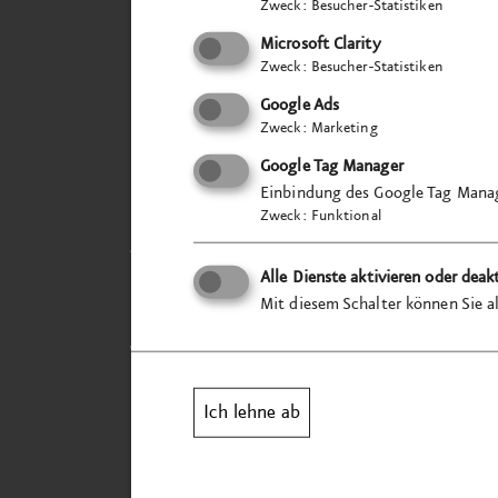
Zweck
:
Besucher-Statistiken
Microsoft Clarity
Zweck
:
Besucher-Statistiken
Google Ads
Zweck
:
Marketing
Google Tag Manager
Einbindung des Google Tag Manag
Zweck
:
Funktional
VISUELL
Alle Dienste aktivieren oder deak
Studio für Kommunika
Mit diesem Schalter können Sie al
Tübinger Straße 97a
70178 Stuttgart
Ich lehne ab
mail@visuell.de