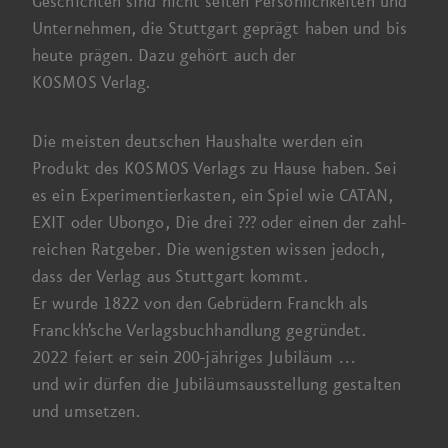
Geschichten sind nicht selten Persönlichkeiten und
Unternehmen, die Stuttgart geprägt haben und bis
heute prägen. Dazu gehört auch der
KOSMOS Verlag
.
Die meisten deutschen Haus­halte werden ein
Produkt des
KOSMOS Verlags
zu Hause haben. Sei
es ein Experimentier­kasten, ein Spiel wie CATAN,
EXIT oder Ubongo,
Die drei ???
oder einen der zahl­
reichen Ratgeber. Die wenigsten wissen jedoch,
dass der Verlag aus Stuttgart kommt.
Er wurde 1822
von den Gebrüdern Franckh als
Franckh’sche Verlags­buch­handlung gegründet.
2022 feiert
er sein
200-jähriges
Jubiläum …
und wir
dürfen die Jubiläums­ausstellung gestalten
und umsetzen.