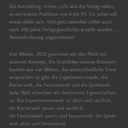
Die Ausstellung richtet sich, wie der Verlag selbst,
an ein breites Publikum
von 6 bis 99
. Fü
r j
eden soll
etwas dabei sein. Und ganz nebenbei sollen auch
noch
200 Jahre
Verlags­geschichte erzählt
werden …
Herausforderung angenommen!
Vier Welten.
2021 gewinnen
wir den Pitch mit
unserem Konzept.
Die Grundidee
unseres Konzepts
besteht aus vier Welten, die unter­schiedliche Sinne
ansprechen:
es gibt
die Experimentier­welt, die
Bücher­welt, die Fantasie­welt und die Spiele­welt.
Jeder Welt schreiben wir bestimmte Eigenschaften
zu.
Die Experimentierwelt
ist aktiv und sachlich,
die Bücherwelt
passiv und sachlich,
die Fantasiewelt
passiv und fantasie­voll, die Spiele­
welt aktiv und fantasievoll.