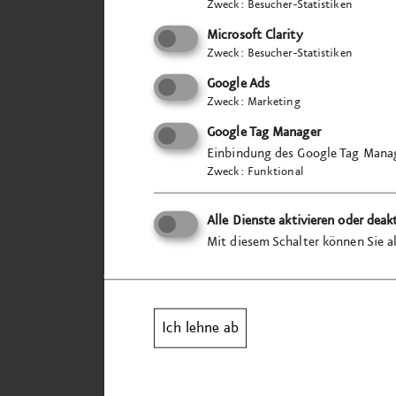
Zweck
:
Besucher-Statistiken
Microsoft Clarity
Zweck
:
Besucher-Statistiken
Google Ads
Zweck
:
Marketing
Google Tag Manager
Einbindung des Google Tag Manag
Zweck
:
Funktional
VISUELL
Alle Dienste aktivieren oder deak
Studio für Kommunika
Mit diesem Schalter können Sie al
Tübinger Straße 97a
70178 Stuttgart
Ich lehne ab
mail@visuell.de