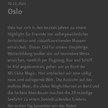
30.10.2022
Oslo
Oslo hat sich in den letzten Jahren zu einem
Highlight für Freunde von außer­gewöhnlicher
Architektur und zukunfts­weisenden Museen
entwickelt. Dieses Ziel für unsere diesjährige
Weiter­bildung wollen wir auf besondere Weise
erreichen, nämlich per Flugzeug, Bus und Schiff.
In Kiel angekommen, gehen wir an Bord der
MS Color
Magic. Hier entdecken wir eine völlig
neue und aufregende Welt. Die Aussicht auf das
endlose Meer, die vielen Möglich­keiten an Bord und
das leckere Abend­essen machen die
20-stündige
See­fahrt zu einem beeindruckenden Erlebnis.
Am ersten Tag besuchen wir das
Nobel