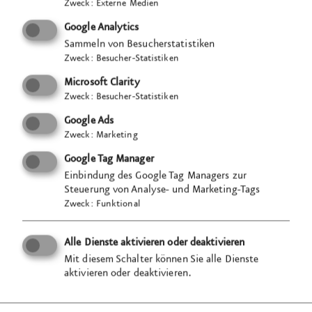
Als roter Faden ziehen sich lebens­große
Zweck
:
Externe Medien
Abbildungen von Zöllnerinnen und Zöllnern durch
Google Analytics
die Ausstellung. Sie begegnen den Besuchenden auf
Sammeln von Besucherstatistiken
Augen­höhe und wirken nahbar und menschlich. Das
Zweck
:
Besucher-Statistiken
Zusammen­spiel von soliden Materialien gepaart mit
Microsoft Clarity
starken Inhalten, analog und digital, interaktiv und
Zweck
:
Besucher-Statistiken
mit multimedialen Präsentations­objekten
Google Ads
aufbereitet, führt zu einer kompetenten
Zweck
:
Marketing
Darstellung der deutschen Zoll­verwaltung und deren
Google Tag Manager
unverzichtbaren Beitrag für Deutschland und
Einbindung des Google Tag Managers zur
Europa.
Steuerung von Analyse- und Marketing-Tags
Zweck
:
Funktional
VISUELL belegt mit dieser szenografischen
Alle Dienste aktivieren oder deaktivieren
Ausarbeitung den dritten Platz unter den
Mit diesem Schalter können Sie alle Dienste
eingegangenen Angeboten.
aktivieren oder deaktivieren.