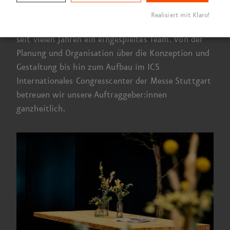
Realisiert mit Klaro!
VISUELL und die MOTOR PRESSE STUTTGART sind
seit vielen Jahren ein eingespieltes Team. Von der
Planung und Organisation über die Konzeption und
Gestaltung bis hin zum Aufbau
im ICS
Internationales Congress­center der Messe Stuttgart
betreuen wir unsere Auftraggeber:innen
ganzheitlich.