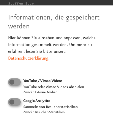
Steffen Baur,
Leiter Marketing
Motor Presse Stuttgart
Informationen, die gespeichert
werden
Der 13. auto
motor und
sport-Kongress
zur
Mobilität der Zukunft findet
2022 statt
.
Hier können Sie einsehen und anpassen, welche
Das Thema:
Nachhaltigkeit –
eine Strategie und
Information gesammelt werden.
Um mehr zu
ihre Folgen. Prominente Vertreter:innen der Auto­
erfahren, lesen Sie bitte unsere
mobil­branche sind hier zu Gast, um über die
Datenschutzerklärung
.
Mobilität der Zukunft zu diskutieren, zu referieren
und Kontakte zu knüpfen.
YouTube / Vimeo Videos
Der Kongress ist nach BEST CARS das zweite große
YouTube oder Vimeo Videos abspielen
Zweck
:
Externe Medien
Event, das wir für die MOTOR PRESSE STUTTGART
konzipieren, gestalten und realisieren. Er ist hybrid
Google Analytics
angelegt und kann sowohl vor Ort als auch digital
Sammeln von Besucherstatistiken
Zweck
:
Besucher-Statistiken