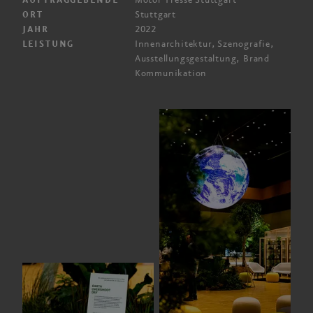
Motor Presse Stuttgart
AUFTRAGGEBENDE
Stuttgart
ORT
2022
JAHR
Innenarchitektur, Szenografie,
LEISTUNG
Ausstellungs­gestaltung, Brand
Kommunikation