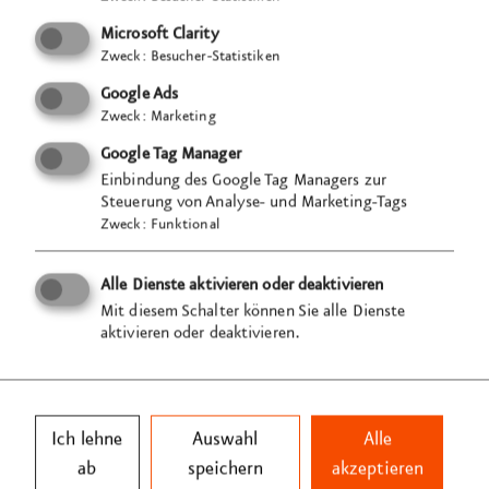
am Bildschirm verfolgt werden. Auf einer Fläche
von
1.200 Quadrat
­metern entwickeln wir drei
Microsoft Clarity
Zweck
:
Besucher-Statistiken
Bühnen­bereiche: Dialog, Vortrag und Podiums­
diskussion, die das Thema Nach­haltigkeit
Google Ads
Zweck
:
Marketing
architektonisch aufgreifen und die auch in den
kommenden Jahren zum Einsatz kommen.
Google Tag Manager
Einbindung des Google Tag Managers zur
Steuerung von Analyse- und Marketing-Tags
Wir arbeiten mit unterschiedlichen Licht- und Farb­
Zweck
:
Funktional
stimmungen sowie mit Pflanzen und Sesseln, um
die Szenen optisch und emotional voneinander
Alle Dienste aktivieren oder deaktivieren
abzugrenzen und um die Kamera­positionen
Mit diesem Schalter können Sie alle Dienste
abzustimmen. Das Highlight ist eine beleuchtete
aktivieren oder deaktivieren.
Welt­kugel in der Mitte des Raums mit einem Durch­
messer von
2,5 Metern
. Dieser spektakuläre Blick­
fang mit informativen Exponaten zum Earth
Ich lehne
Auswahl
Alle
Overshoot Day erinnert daran, dass wir unsere Erde
ab
speichern
akzeptieren
schützen müssen.