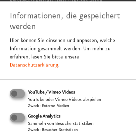
ansprechenden und gleichzeitig
lesenswerten Magazins.“
Informationen, die gespeichert
Melanie Hauptvogel, Abteilungsleiterin
werden
Unternehmens­kommunikation
ADAC
Württemberg e.V.
Hier können Sie einsehen und anpassen, welche
Information gesammelt werden.
Um mehr zu
Für den langjährigen Auftrag­geber ADAC
erfahren, lesen Sie bitte unsere
Württemberg e.V.
gestaltet VISUELL den Geschäfts­
Datenschutzerklärung
.
bericht >
Rückspiegel 2022
<.
Der Club
setzt sich
heute für die Interessen aller Mobilitäts­
begeisterten in Württemberg ein.
YouTube / Vimeo Videos
YouTube oder Vimeo Videos abspielen
Das
50-seitige
Print­magazin wird im
Zweck
:
Externe Medien
Januar/Februar produziert und erscheint jährlich im
Google Analytics
März.
Der Fokus
liegt auf dem Editorial Design.
Sammeln von Besucherstatistiken
Ziel ist es, den Geschäfts­bericht in einem
Zweck
:
Besucher-Statistiken