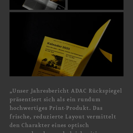
„Unser Jahresbericht ADAC Rückspiegel
präsentiert sich als ein rundum
hochwertiges Print-Produkt. Das
frische, reduzierte Layout vermittelt
den Charakter eines optisch