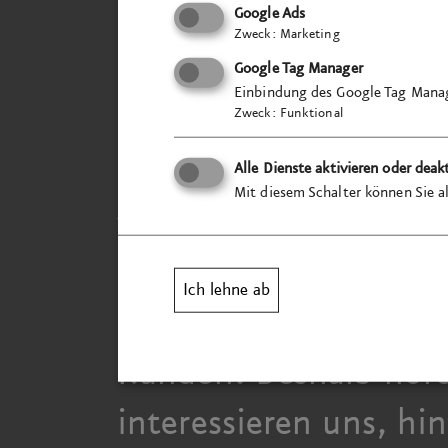
Google Ads
Zweck
:
Marketing
Google Tag Manager
Einbindung des Google Tag Manag
Zweck
:
Funktional
Sie wollen Ihr Unter­
Alle Dienste aktivieren oder deak
Mit diesem Schalter können Sie al
vielen Menschen inte
übergreifend zugäng
Ich lehne ab
Ihren Erfolg und die 
Kunden. Deshalb höre
interessieren uns, hin