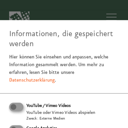
Men
Informationen, die gespeichert
werden
Hier können Sie einsehen und anpassen, welche
Information gesammelt werden.
Um mehr zu
Team
Jobs
97a
Methode
Historie
Blog
erfahren, lesen Sie bitte unsere
Datenschutzerklärung
.
Du brennst darauf, deine Skills
YouTube / Vimeo Videos
mit unserem Team zu teilen?
YouTube oder Vimeo Videos abspielen
D
u bist be
reit, Raum und Zeit
Zweck
:
Externe Medien