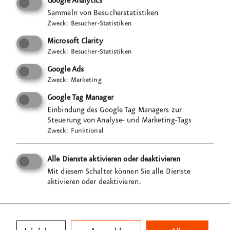
zu verändern?
Google Analytics
Sammeln von Besucherstatistiken
three two one zerooo
Zweck
:
Besucher-Statistiken
→ Karriere­rakete starten
Microsoft Clarity
Zweck
:
Besucher-Statistiken
Google Ads
Zweck
:
Marketing
Semester­praktikum
Google Tag Manager
Einbindung des Google Tag Managers zur
Initiativ­bewerbung
Steuerung von Analyse- und Marketing-Tags
Zweck
:
Funktional
Alle Dienste aktivieren oder deaktivieren
Mit diesem Schalter können Sie alle Dienste
VISUELL
aktivieren oder deaktivieren.
Studio für Kommunikation GmbH
Tübinger Straße 97a
70178 Stuttgart