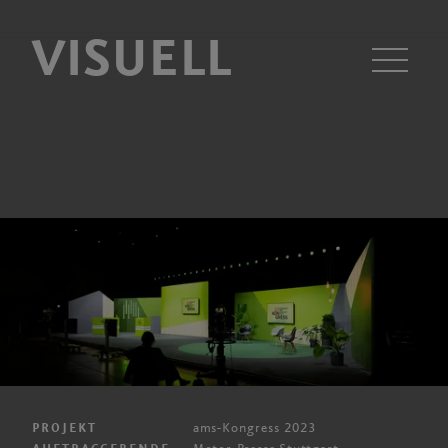
VISUELL
Men
ams-Kongress 2023
PROJEKT