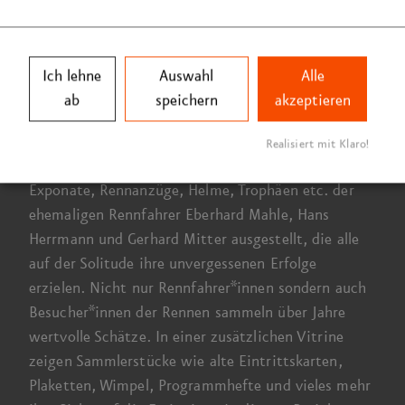
Porsche 804
(
Baujahr 1962
), und ein Motorrad­
gespann
BMW R 68
(
Baujahr 1952
) dürfen in dieser
Ausstellung nicht fehlen, um die Realität und
Ich lehne
Auswahl
Alle
Authentizität aufzugreifen.
Die Betrachter*innen
ab
speichern
akzeptieren
können diese Fahrzeuge in realer Größe erleben,
erhalten ein Gefühl für Dimension, Kraft und
Realisiert mit Klaro!
Lautstärke.
In drei Vitrinen
werden originale
Exponate, Renn­anzüge, Helme, Trophäen etc. der
ehemaligen Renn­fahrer Eberhard Mahle, Hans
Herrmann und Gerhard Mitter ausgestellt, die alle
auf der Solitude ihre unvergessenen Erfolge
erzielen. Nicht nur Rennfahrer*innen sondern auch
Besucher*innen der Rennen sammeln über Jahre
wertvolle Schätze.
In einer
zusätzlichen Vitrine
zeigen Sammler­stücke wie alte Eintritts­karten,
Plaketten, Wimpel, Programm­hefte und vieles mehr