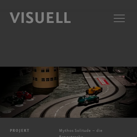
VISUELL
Men
Mythos Solitude – die
PROJEKT