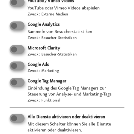
YouTube / Vimeo Videos
YouTube oder Vimeo Videos abspielen
Die Solitude-Rundstrecke ist
11,5 km
lang.
Zweck
:
Externe Medien
Der Raum
ist 9 x 15 m² groß.
Zu klein?
Nein!
Google Analytics
Kreativität, der Blick in die eigene Kind­heit und ein
Sammeln von Besucherstatistiken
geeigneter Maßstab sind ausreichend. Wir bauen
Zweck
:
Besucher-Statistiken
eine Slotcar-Rennstrecke, die der Solitude-Renn­
Microsoft Clarity
strecke nach­empfunden wird.
Mit freundlicher
Zweck
:
Besucher-Statistiken
Unterstützung von Carrera entsteht dieses Herz­
Google Ads
stück der Ausstellung.
Die Besucher*innen
können
Zweck
:
Marketing
die Strecke selbst erfahren, lernen so die einzelnen
Google Tag Manager
Strecken­abschnitte kennen. Die teils leichten, teils
Einbindung des Google Tag Managers zur
heiklen Kurven, die temporeichen Geraden werden
Steuerung von Analyse- und Marketing-Tags
zu packenden Heraus­forderungen und lassen die
Zweck
:
Funktional
Spannung, die vor über
56 Jahren
über der Solitude
lag, spüren.
Die sechs
Oldtimer-Slotcars
Alle Dienste aktivieren oder deaktivieren
unterstützen die nostalgische Wahr­nehmung. Ein
Mit diesem Schalter können Sie alle Dienste
aktivieren oder deaktivieren.
zeit­entsprechender
Formel I
-Rennwagen, ein