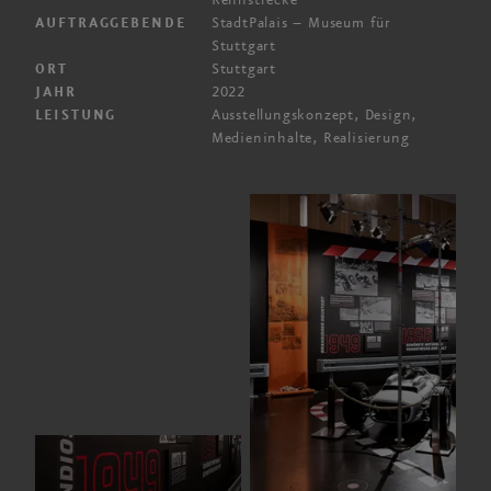
Rennstrecke
StadtPalais –
Museum für
AUFTRAGGEBENDE
Stuttgart
Stuttgart
ORT
2022
JAHR
Ausstellungs­konzept, Design,
LEISTUNG
Medien­inhalte, Realisierung