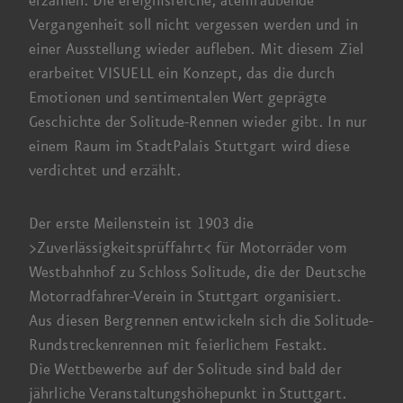
erzählen. Die ereignis­reiche, atem­raubende
Vergangen­heit soll nicht vergessen werden und in
einer Ausstellung wieder aufleben.
Mit diesem
Ziel
erarbeitet VISUELL ein Konzept, das die durch
Emotionen und sentimentalen Wert geprägte
Geschichte der Solitude-Rennen wieder gibt.
In nur
einem Raum im StadtPalais Stuttgart wird diese
verdichtet und erzählt.
Der erste Meilen­stein
ist 1903
die
>Zuverlässigkeits­prüffahrt< für Motor­räder vom
West­bahnhof zu Schloss Solitude, die der Deutsche
Motorrad­fahrer-Verein in Stuttgart organisiert.
Aus diesen
Berg­rennen entwickeln sich die Solitude-
Rund­strecken­rennen mit feierlichem Festakt.
Die Wettbewerbe
auf der Solitude sind bald der
jährliche Veranstaltungs­höhe­punkt in Stuttgart.