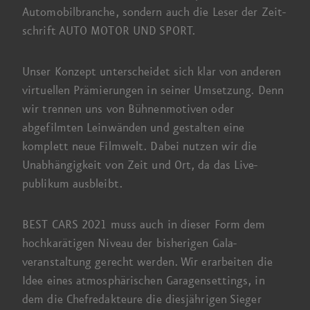
Automobil­branche, sondern auch die Leser der Zeit­
schrift AUTO MOTOR
UND SPORT
.
Unser Konzept unterscheidet sich klar von anderen
virtuellen Prämierungen in seiner Umsetzung. Denn
wir trennen uns von Bühnen­motiven oder
abgefilmten Lein­wänden und gestalten eine
komplett neue Film­welt. Dabei nutzen wir die
Unabhängigkeit von Zeit und Ort, da das Live­
publikum ausbleibt.
BEST
CARS 2021
muss auch in dieser Form dem
hoch­karätigen Niveau der bisherigen Gala­
veranstaltung gerecht werden.
Wir erarbeiten
die
Idee eines atmosphärischen Garagen­settings, in
dem die Chef­redakteure die diesjährigen Sieger