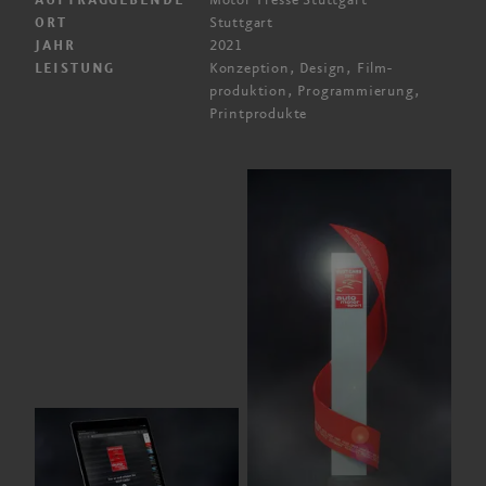
Motor Presse Stuttgart
AUFTRAGGEBENDE
Stuttgart
ORT
2021
JAHR
Konzeption, Design, Film­
LEISTUNG
produktion, Programmierung,
Print­produkte