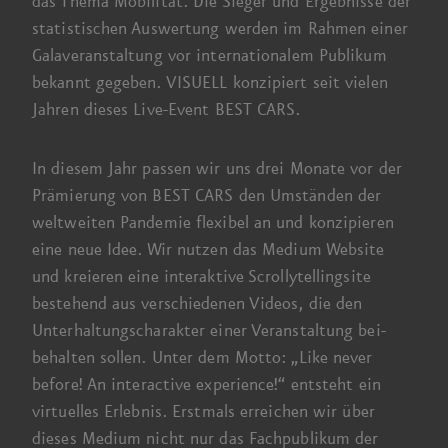
das Thema Mobilität.
Die Sieger
und Ergebnisse der
statistischen Aus­wertung werden im Rahmen einer
Gala­veranstaltung vor internationalem Publikum
bekannt gegeben. VISUELL konzipiert seit vielen
Jahren dieses Live-Event
BEST CARS
.
In diesem Jahr passen wir uns drei Monate vor der
Prämierung von BEST CARS den Umständen der
welt­weiten Pandemie flexibel an und konzipieren
eine neue Idee.
Wir nutzen
das Medium Website
und kreieren eine interaktive Scrolly­telling­site
bestehend aus verschiedenen Videos, die den
Unterhaltungs­charakter einer Veranstaltung bei­
behalten sollen. Unter dem Motto: „Like never
before!
An interactive
experience!“ entsteht ein
virtuelles Erlebnis. Erstmals erreichen wir über
dieses Medium nicht nur das Fach­publikum der