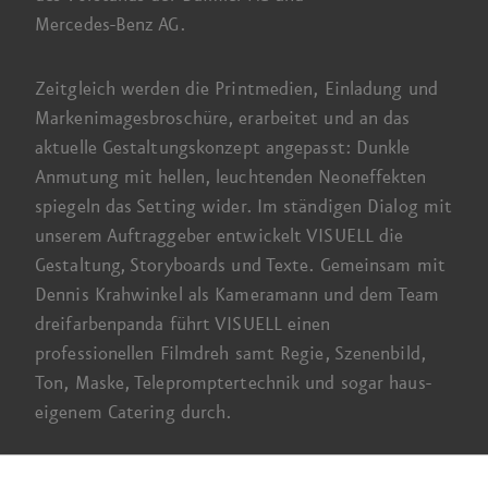
Mercedes-Benz AG
.
Zeitgleich werden die Print­medien, Einladung und
Marken­images­broschüre, erarbeitet und an das
aktuelle Gestaltungs­konzept angepasst: Dunkle
Anmutung mit hellen, leuchtenden Neon­effekten
spiegeln das Setting wider. Im ständigen Dialog mit
unserem Auftrag­geber entwickelt VISUELL die
Gestaltung, Storyboards und Texte. Gemeinsam mit
Dennis Krahwinkel als Kamera­mann und dem Team
dreifarbenpanda führt VISUELL einen
professionellen Filmdreh samt Regie, Szenen­bild,
Ton, Maske, Tele­prompter­technik und sogar haus­
eigenem
Catering durch
.
Selbstverständlich kommt VISUELL bei diesen Dreh­