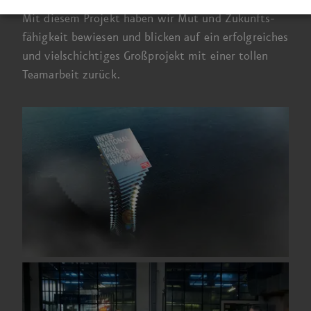
Mit diesem Projekt haben wir Mut und Zukunfts­
fähigkeit bewiesen und blicken auf ein erfolg­reiches
und viel­schichtiges Großprojekt mit einer tollen
Team­arbeit zurück.