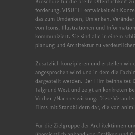
Broschüre für die breite Öffentlichkeit z
forderung. VISUELL entwickelt ein Konzep
das zum Umdenken, Umlenken, Veränder
von Icons, Illustrationen und Informatio
kommuniziert.
Sie sind
alle in einem schl
planung und Architektur zu verdeutliche
Zusätzlich konzipieren und erstellen wir
angesprochen wird und in dem die Fach­i
dargestellt werden.
Der Film
beinhaltet D
Talgrund West und zeigt an konkreten Be
Vorher-/Nachher­wirkung. Diese Veränderu
Films mit Stand­bildern dar, die von an
Für die Ziel­gruppe der Architektinnen un
übersichtlich anhand von Grafiken und Ori