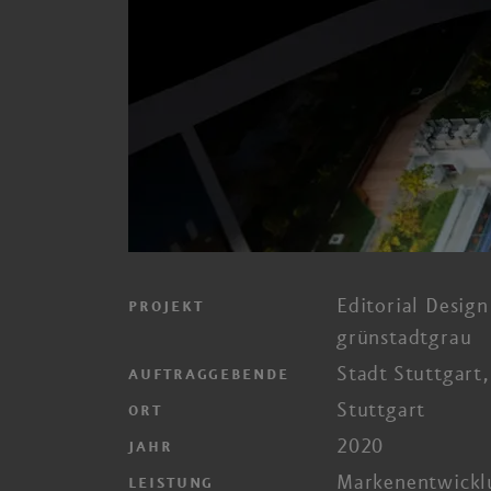
Editorial Desig
PROJEKT
grünstadtgrau
Stadt Stuttgart
AUFTRAGGEBENDE
Stuttgart
ORT
2020
JAHR
Marken­entwicklu
LEISTUNG