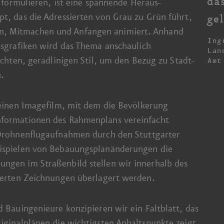
das
u formulieren, ist eine spannende Heraus­
t, das die Adressierten von Grau zu Grün führt,
ge
n, Mitmachen und Anfangen animiert. Anhand
Ing
ns­grafiken wird das Thema anschaulich
Lan
ichten, geradlinigen Stil, um den Bezug zu Stadt­
Amt
n.
 einen Imagefilm, mit dem die Bevölkerung
nformationen des Rahmen­plans vereinfacht
rohnen­flug­aufnahmen durch den Stuttgarter
ispielen von Bebauungs­plan­änderungen die
ngen im Straßen­bild stellen wir innerhalb des
imierten Zeichnungen überlagert werden.
d Bau­ingenieure konzipieren wir ein Faltblatt, das
ginal­plänen die wichtigsten Anhalts­punkte zeigt,