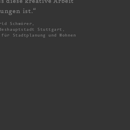
s diese kreative Arbeit
lungen ist.
“
rid Schwörer,
deshauptstadt Stuttgart,
 für Stadtplanung und Wohnen