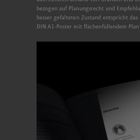
bezogen auf Planungs­recht und Empfehl
besser gefalteten Zustand entspricht das
DIN A1-Poster
mit flächen­füllendem Pla