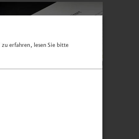
zu erfahren, lesen Sie bitte
ie Zusammen­arbeit mit
SUELL hat hervorragend
klappt! Es schien zunächst
cht ganz leicht, Themen aus