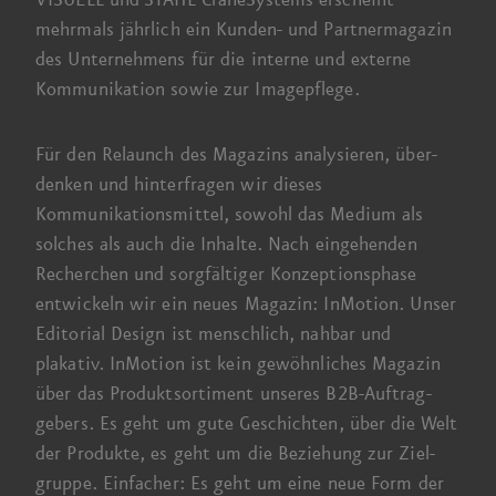
mehrmals jährlich ein Kunden- und Partner­magazin
des Unternehmens für die interne und externe
Kommunikation sowie zur Image­pflege.
Für den Relaunch des Magazins analysieren, über­
denken und hinter­fragen wir dieses
Kommunikations­mittel, sowohl das Medium als
solches als auch die Inhalte. Nach eingehenden
Recherchen und sorgfältiger Konzeptions­phase
entwickeln wir ein neues Magazin: InMotion. Unser
Editorial Design ist menschlich, nahbar und
plakativ. InMotion ist kein gewöhnliches Magazin
über das Produkt­sortiment unseres B2B-Auftrag­
gebers.
Es geht
um gute Geschichten, über die Welt
der Produkte, es geht um die Beziehung zur Ziel­
gruppe. Einfacher:
Es geht
um eine neue Form der