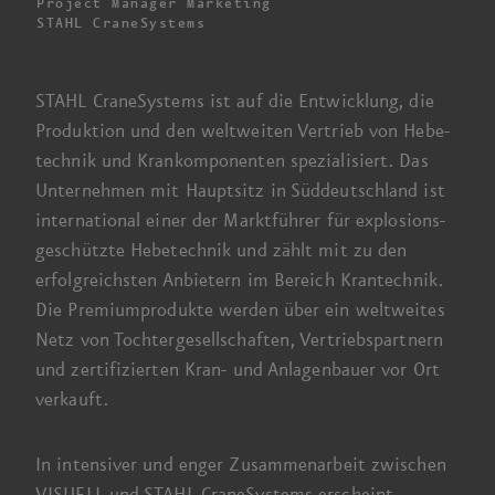
Project Manager Marketing
STAHL CraneSystems
STAHL CraneSystems ist auf die Entwicklung, die
Produktion und den welt­weiten Vertrieb von Hebe­
technik und Kran­komponenten spezialisiert. Das
Unternehmen mit Haupt­sitz in Süd­deutschland ist
international einer der Markt­führer für explosions­
geschützte Hebe­technik und zählt mit zu den
erfolgreichsten Anbietern im Bereich Kran­technik.
Die Premium
­produkte werden über ein weltweites
Netz von Tochter­gesellschaften, Vertriebs­partnern
und zertifizierten Kran- und Anlagen­bauer vor Ort
verkauft.
In intensiver und enger Zusammen­arbeit zwischen
VISUELL und STAHL CraneSystems erscheint