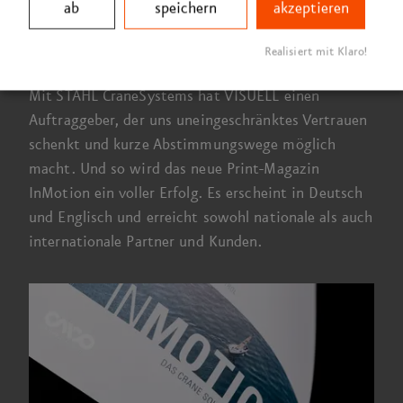
ab
speichern
akzeptieren
mehr Freiraum als klassische Produkt­
kommunikation.
Realisiert mit Klaro!
Mit STAHL CraneSystems hat VISUELL einen
Auftrag­geber, der uns uneingeschränktes Vertrauen
schenkt und kurze Abstimmungs­wege möglich
macht. Und so wird das neue Print-Magazin
InMotion ein voller Erfolg. Es erscheint in Deutsch
und Englisch und erreicht sowohl nationale als auch
internationale Partner und Kunden.