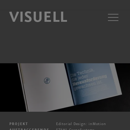
VISUELL
Men
Editorial Design: inMotion
PROJEKT