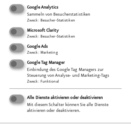
Google Analytics
Editorial Design: JIM-, KIM- und miniKIM-
Studie
Sammeln von Besucherstatistiken
Landesanstalt für Kommunikation Baden-
Zweck
:
Besucher-Statistiken
Württemb
erg (L
FK)
Microsoft Clarity
Zweck
:
Besucher-Statistiken
Google Ads
Zweck
:
Marketing
Google Tag Manager
Einbindung des Google Tag Managers zur
Steuerung von Analyse- und Marketing-Tags
Zweck
:
Funktional
Alle Dienste aktivieren oder deaktivieren
Pädagogische Lernkiste: Ernährung in Zeiten des
Mit diesem Schalter können Sie alle Dienste
Klimawandels
aktivieren oder deaktivieren.
Bayrisches Staatsministerium