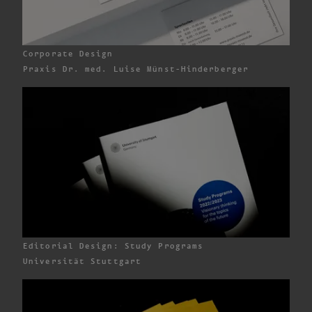
Corporate Design
Praxis
Dr. med. Luise
Müns
t-H
inderberger
Editorial Design: Study Programs
Universität Stuttgart