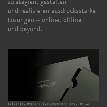
strategien, gestalten
un
d re
alisieren ausdrucks­starke
Lösunge
n –
onlin
e, o
ffline
un
d b
eyond.
Editorial Design: Stadtbaustein SWSG_EQ_12