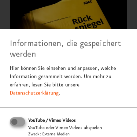
Informationen, die gespeichert
werden
Editorial Design: Geschäftsbericht,
Rückspiegel 2022
Hier können Sie einsehen und anpassen, welche
ADAC
Württemberg e.V.
Information gesammelt werden.
Um mehr zu
erfahren, lesen Sie bitte unsere
Datenschutzerklärung
.
YouTube / Vimeo Videos
YouTube oder Vimeo Videos abspielen
Zweck
:
Externe Medien