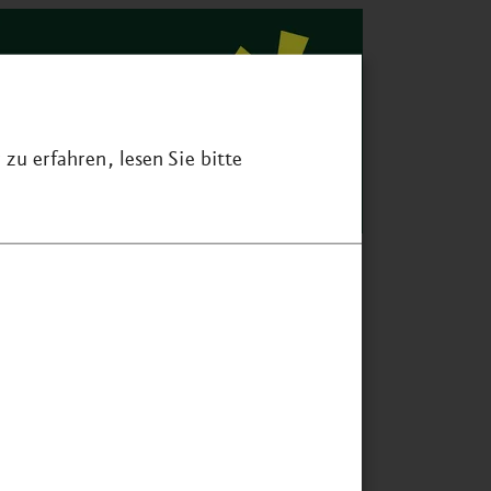
zu erfahren, lesen Sie bitte
nsere eigenen Ideen wurden
cht nur ernst genommen,
ndern gezielt weitergedacht –
t kreativen und fundierten