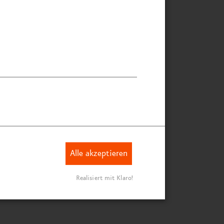
rschlägen, die das Ergebnis
f ein neues Niveau gehoben
ben. Wir sind mehr als
frieden und bekommen auch
n unserer Ziel­gruppe
rchweg positives Feedback.“
nziska Englert
chäftsführerin STRIPEMIND
Alle akzeptieren
Realisiert mit Klaro!