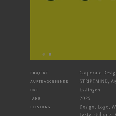
Corporate Desig
PROJEKT
STRIPEMIND, Ag
AUFTRAGGEBENDE
Esslingen
ORT
2025
JAHR
Design, Logo, W
LEISTUNG
Text­erstellung,