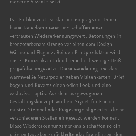
moderne Akzente setzt.
Das Farb­konzept ist klar und einprägsam: Dunkel­
blaue Töne dominieren und schaffen einen
vertrauten Wieder­erkennungs­wert. Betonungen in
bronze­farbenem Orange verleihen dem Design
Wärme und Eleganz. Bei den Print­produkten wird
dieser Bronze­akzent durch eine hoch­wertige Heiß­
präge­folie umgesetzt. Diese Veredelung und das
warm­weiße Natur­papier geben Visiten­karten, Brief­
bögen und Kuverts einen edlen Look und eine
exklusive Haptik. Aus dem ausgewogenen
Gestaltungs­konzept wird ein Signet für Flächen­
muster, Stempel oder Präge­zange abgeleitet, die an
verschiedenen Stellen eingesetzt werden können.
Diese Wieder­erkennungs­merkmale schaffen so ein
prägnantes, aber zurück­haltendes Branding an den