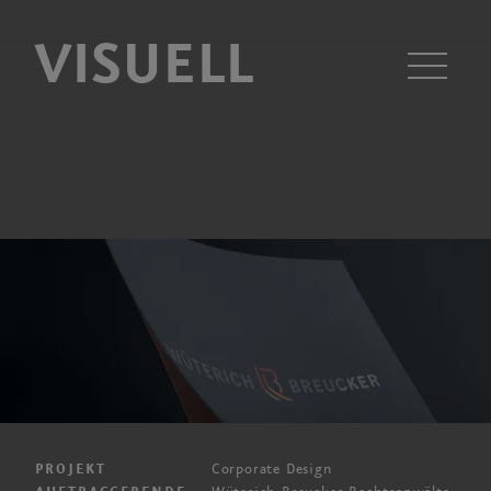
VISUELL
Men
Corporate Design
PROJEKT