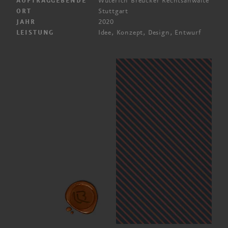
Wüterich Breucker Rechtsanwälte
AUFTRAGGEBENDE
Stuttgart
ORT
2020
JAHR
Idee, Konzept, Design, Entwurf
LEISTUNG