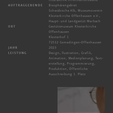
Interaktive Informationswand
Biosphären­gebiet
AUFTRAGGEBENDE
Schwäbische Alb
, Museumsverein
Kloster­kirche
Offenhausen e.V.
,
Haupt- und Landgestüt Marbach
Gestütsmuseum Klosterkirche
ORT
Offenhausen
Klosterhof 1
72532 Gomadingen-Offenhausen
2023
JAHR
Design, llustration, Grafik,
LEISTUNG
Animation, Medien­planung, Text­
erstellung, Programmierung,
Produktion, Öffentliche
Ausschreibung
1. Platz