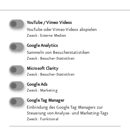
Produktion, Montage und Inbetrieb­nahme der
Ausstellung erfolgen in enger Zusammen­arbeit mit
YouTube / Vimeo Videos
unseren lang­jährigen Dienst­leistern. VISUELL
YouTube oder Vimeo Videos abspielen
Zweck
:
Externe Medien
realisiert dieses Projekt mit einem ganz­heitlichen
Ansatz: Gründliche Organisation im Vorfeld,
Google Analytics
begleitende Bau­betreuung, fein­fühliges
Sammeln von Besucherstatistiken
Zweck
:
Besucher-Statistiken
Management und reibungs­lose Koordination der
verschiedenen Projekt­partner.
Das Ergebnis
ist eine
Microsoft Clarity
Zweck
:
Besucher-Statistiken
interaktive Erlebnis­welt, die durch Ton, Bild und
Sensorik eine immersive Erfahrung bietet und
Google Ads
Zweck
:
Marketing
Besuchende jedes Alters begeistert. Aufgrund von
Bau­arbeiten im Außen­bereich der Kloster­kirche
Google Tag Manager
wird die multi­sensorische Wand vorüber­gehend im
Einbindung des Google Tag Managers zur
Steuerung von Analyse- und Marketing-Tags
Haupt- und Landgestüt Marbach installiert.
Zweck
:
Funktional