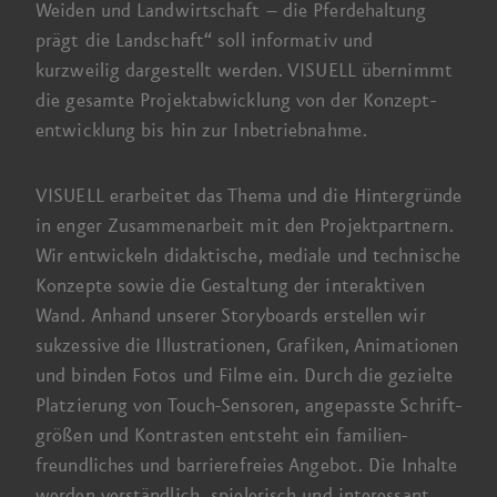
Weiden und
Landwirtschaft –
die Pferde­haltung
prägt die Landschaft“ soll informativ und
kurzweilig dargestellt werden. VISUELL übernimmt
die gesamte Projekt­abwicklung von der Konzept­
entwicklung bis hin zur Inbetriebnahme.
VISUELL erarbeitet das Thema und die Hinter­gründe
in enger Zusammen­arbeit mit den Projekt­partnern.
Wir entwickeln
didaktische, mediale und technische
Konzepte sowie die Gestaltung der interaktiven
Wand. Anhand unserer Story­boards erstellen wir
sukzessive die Illustrationen, Grafiken, Animationen
und binden Fotos und Filme ein. Durch die gezielte
Platzierung von Touch-Sensoren, angepasste Schrift­
größen und Kontrasten entsteht ein familien­
freundliches und barriere­freies Angebot.
Die Inhalte
werden verständlich, spielerisch und interessant