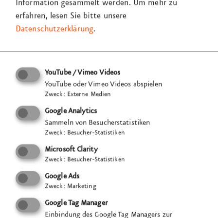
Information gesammelt werden.
Um mehr zu
sowohl inhouse als auch mit unserem Netzwerk
erfahren, lesen Sie bitte unsere
regionaler Dienstleister um. Nach dem Aufbau vor
Datenschutzerklärung
.
Ort wird die Installation mit einer technischen
Einweisung an die Mitarbeiterinnen und
Mitarbeiter des
StadtPalais –
Museum für Stuttgart
übergeben.
YouTube / Vimeo Videos
YouTube oder Vimeo Videos abspielen
Zweck
:
Externe Medien
VISUELL verbindet mit dieser mobilen, interaktiven
Google Analytics
Ausstellung historische Tiefe, spielerische
Sammeln von Besucherstatistiken
Leichtigkeit und eine durchdachte Raum­
Zweck
:
Besucher-Statistiken
inszenierung, die dem Anlass der Feierlichkeiten
Microsoft Clarity
gerecht wird.
Zweck
:
Besucher-Statistiken
Google Ads
Zweck
:
Marketing
Google Tag Manager
Einbindung des Google Tag Managers zur