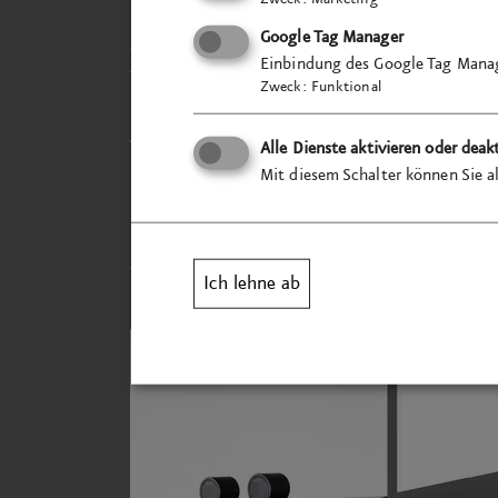
bekannteste Song des jeweiligen Musikers
Google Tag Manager
das dessen persönliche Bindung zu Bietig
Einbindung des Google Tag Manag
Thema Heimat leitet das Outro ein. Jede
Zweck
:
Funktional
Heimatstadt. Mit dem sechsten Knopf we
vorgestellt. Zwei Einhand­hörer im Paar­m
Alle Dienste aktivieren oder deak
im Stehen oder Sitzen.
Mit diesem Schalter können Sie al
Konzept, Gestaltung und Umsetzung der M
Test­läufen und Installation
vor Ort.
Ich lehne ab