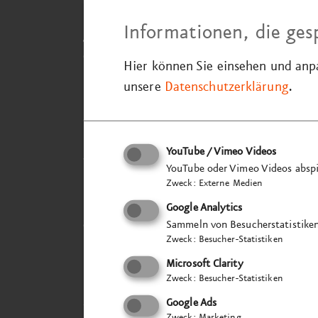
Für die Sonderausstellung „
BiBi Pop –
Von
Informationen, die ges
geschichte in Bietigheim-Bissingen“ im
S
eine Hörstation. Die Ausstellung widmet 
Hier können Sie einsehen und an
unsere
Datenschutzerklärung
.
Das interaktive Erlebnis ermöglicht den 
der bekanntesten Künstler:innen Bietighe
Rahmen der Neu­konzeption der Dauer­au
YouTube / Vimeo Videos
wird aufgrund der thematischen Relevan
YouTube oder Vimeo Videos abspi
Zweck
:
Externe Medien
In enger Zusammenarbeit mit der Museum
Google Analytics
die die musikalische Vielfalt Bietigheim
Sammeln von Besucherstatistike
Zweck
:
Besucher-Statistiken
PUR und Camouflage repräsentieren vers
Microsoft Clarity
Die Herausforderung
, diese erfolgreiche
Zweck
:
Besucher-Statistiken
unser beharrliches Projektmanagement gem
Google Ads
fünf beschriftete Knöpfe Zugang zu den e
Zweck
:
Marketing