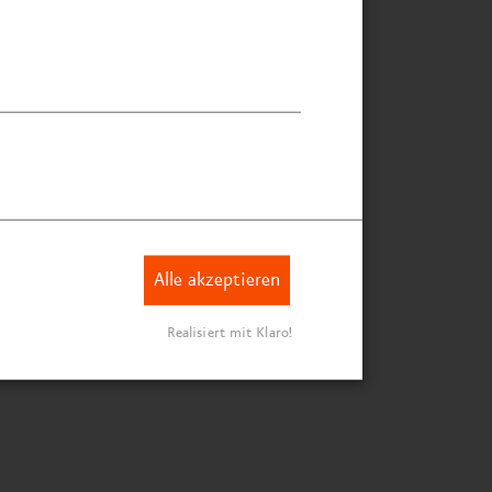
dtmuseum Hornmoldhaus
Alle akzeptieren
Realisiert mit Klaro!