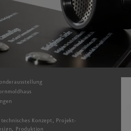
onderausstellung
ornmoldhaus
ingen
 technisches Konzept, Projekt­
sign, Produktion