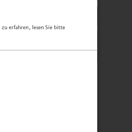
zu erfahren, lesen Sie bitte
ie Zusammenarbeit war sehr
genehm und professionell.“
 Catharina
Raible
eumsleitung