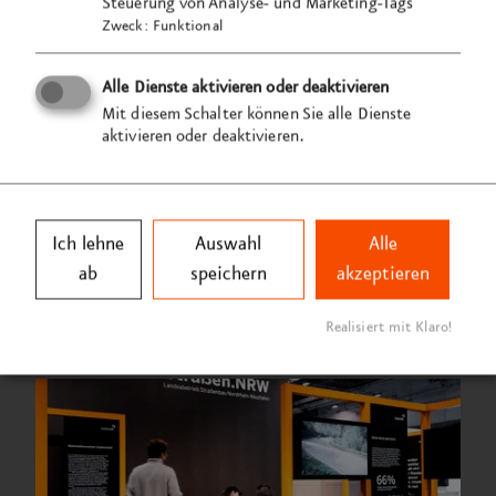
Steuerung von Analyse- und Marketing-Tags
schafft. Das Ergebnis ist ein durchdachtes
Zweck
:
Funktional
Kommunikations­instrument, das
Straßen.NRW
auf
der Messe klar positioniert.
Alle Dienste aktivieren oder deaktivieren
Mit diesem Schalter können Sie alle Dienste
aktivieren oder deaktivieren.
Ich lehne
Auswahl
Alle
ab
speichern
akzeptieren
Realisiert mit Klaro!