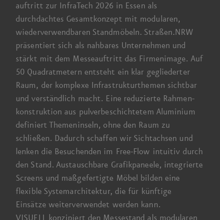
auftritt zur
InfraTech 2026
in Essen als
durchdachtes Gesamt­konzept mit modularen,
wieder­verwendbaren Stand­möbeln.
Straßen.NRW
präsentiert sich als nahbares Unternehmen und
stärkt mit dem Messe­auftritt das Firmen­image. Auf
50 Quadrat
­metern entsteht ein klar gegliederter
Raum, der komplexe Infrastruktur­themen sichtbar
und verständlich macht. Eine reduzierte Rahmen­
konstruktion aus pulver­beschichtetem Aluminium
definiert Themen­inseln, ohne den Raum zu
schließen. Dadurch schaffen wir Sicht­achsen und
lenken die Besuchenden im
Free-Flow
intuitiv durch
den Stand. Austauschbare Grafik­paneele, integrierte
Screens und maß­gefertigte Möbel bilden eine
flexible System­architektur, die für künftige
Einsätze weiter­verwendet werden kann.
VISUELL konzipiert den Messe­stand als modularen