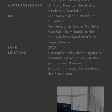
75 Jahre Verfassung NRW“
Stiftung Haus der Geschichte
AUFTRAGGEBENDE
Nordrhein-Westfalen
Landtag Nordrhein-Westfalen,
ORT
Düsseldorf
Vertretung des Landes Nordrhein-
Westfalen bei
m Bu
nd, Berlin
Landschaftsverband Westfalen-
Lippe, Münster
2025
JAHR
Konzeption, Projekt­management,
LEISTUNG
Kommunikations­design, Medien­
produktion, Medien­
programmierung, Überwachung
der Produktion